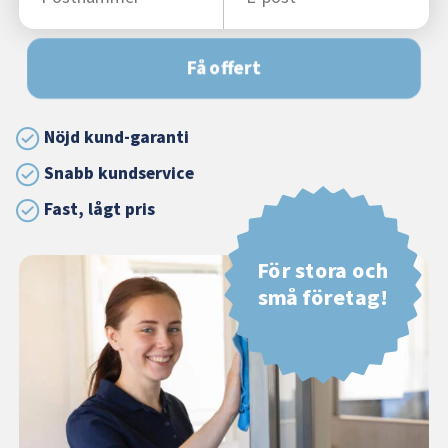
Få offert
Nöjd kund-garanti
Snabb kundservice
Fast, lågt pris
För stora och
små företag!