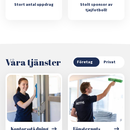
Stort antal uppdrag
Stolt sponsor av
tjejfotboll!
Våra tjänster
Företag
Privat
Kontorsstädning
Fönsterputs