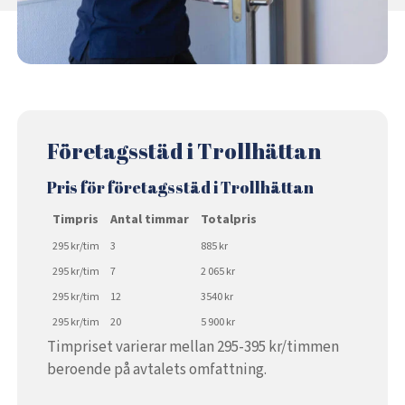
Företagsstäd i Trollhättan
Pris för företagsstäd i Trollhättan
Timpris
Antal timmar
Totalpris
295 kr/tim
3
885 kr
295 kr/tim
7
2 065 kr
295 kr/tim
12
3540 kr
295 kr/tim
20
5 900 kr
Timpriset varierar mellan 295-395 kr/timmen
beroende på avtalets omfattning.