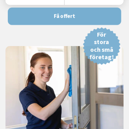
Få offert
För
stora
och små
företag!