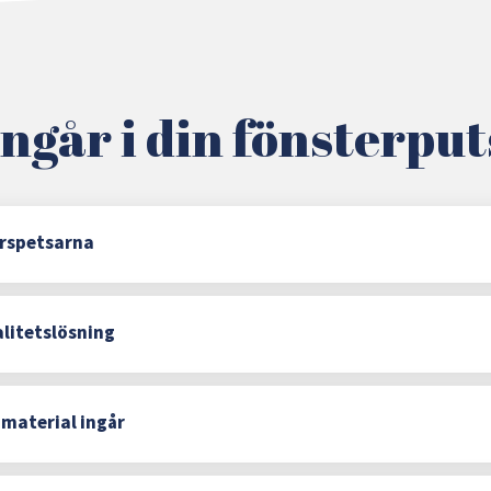
ingår i din fönsterpu
gerspetsarna
alitetslösning
 material ingår