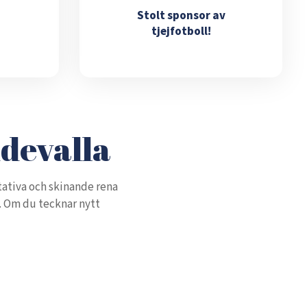
Stolt sponsor av
tjejfotboll!
ddevalla
ntativa och skinande rena
g. Om du tecknar nytt