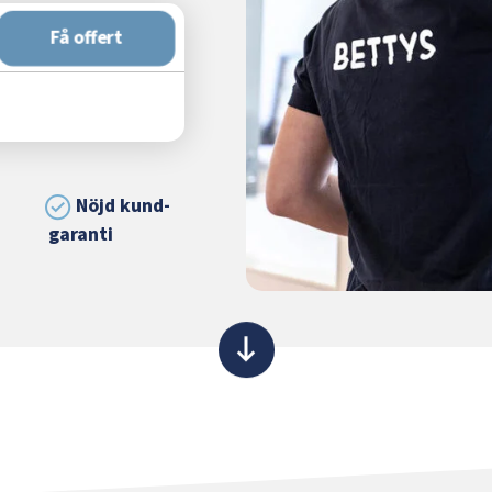
Få offert
Nöjd kund-
garanti