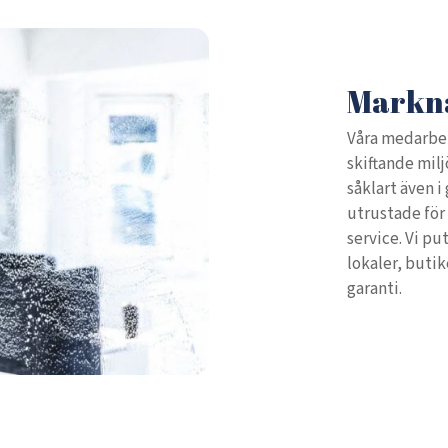
Markna
Våra medarbet
skiftande milj
såklart även i
utrustade för
service. Vi pu
lokaler, butik
garanti.