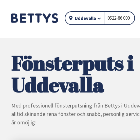
0522-86 000
Uddevalla
Fönsterputs i
Uddevalla
Med professionell fönsterputsning från Bettys i Uddeva
alltid skinande rena fönster och snabb, personlig servi
är omöjlig!