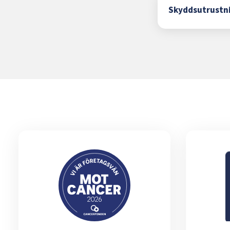
Skyddsutrustn