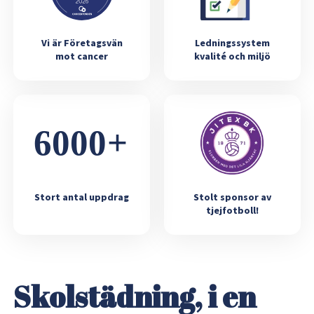
Vi är Företagsvän
Ledningssystem
mot cancer
kvalité och miljö
Stort antal uppdrag
Stolt sponsor av
tjejfotboll!
Skolstädning, i en