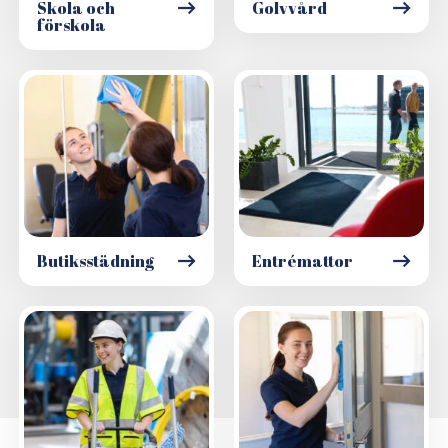
Skola och
Golvvård
förskola
Butiksstädning
Entrémattor