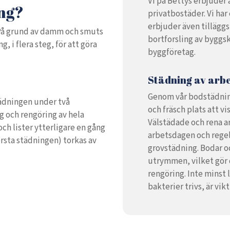
Vi på Bettys erbjuder
ing?
privatbostäder. Vi ha
erbjuder även tillägg
. På grund av damm och smuts
bortforsling av byggs
 i flera steg, för att göra
byggföretag.
Städning av arb
Genom vår bodstädning 
städningen under två
och fräsch plats att v
g och rengöring av hela
Välstädade och rena ar
och lister ytterligare en gång
arbetsdagen och rege
örsta städningen) torkas av
grovstädning. Bodar oc
utrymmen, vilket gör 
rengöring. Inte minst 
bakterier trivs, är vik