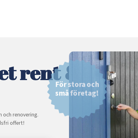
et rent &
För stora och
små företag!
n och renovering.
fri offert!