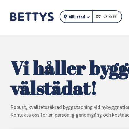
031-23 75 00
Välj stad
Vi håller bygg
välstädat!
Robust, kvalitetssäkrad byggstädning vid nybyggnatio
Kontakta oss för en personlig genomgång och kostnads