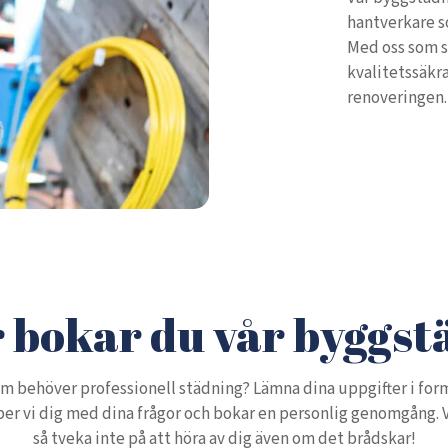
hantverkare s
Med oss som s
kvalitetssäkr
renoveringen.
 bokar du vår byggs
m behöver professionell städning? Lämna dina uppgifter i form
lper vi dig med dina frågor och bokar en personlig genomgång. 
så tveka inte på att höra av dig även om det brådskar!