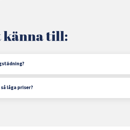
 känna till:
gstädning?
 så låga priser?