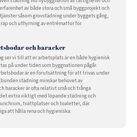
 även städning vid nybyggnation av fastigheter och
r erfarenhet av både stora och små byggprojekt och
stjänster såsom grovstädning under byggets gång,
kräp och uthyrning av entrémattor för
etsbodar och baracker
ser vi till att er arbetsplats är en både hygienisk
istas på under tiden som byggnationen pågår.
betsbodar är en förutsättning för att trivas under
lbunden städning minskar behovet av
h baracker är ofta relativt små och trånga
det extra viktigt med löpande städning och
lunchrum, tvättplatser och toaletter, där
tiga att hålla rena och hygieniska.