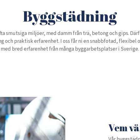
Byggstädning
fta smutsiga miljöer, med damm från trä, betong och gips. Där
g och praktisk erfarenhet. I oss får ni en snabbfotad, flexibel 
med bred erfarenhet från många byggarbetsplatser i Sverige.
Vem vän
Vår byggstädn