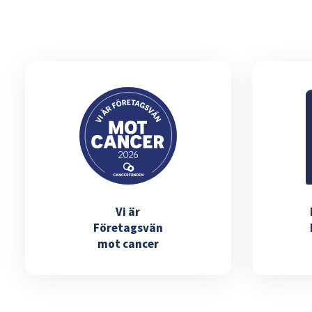
Vi är
Företagsvän
mot cancer