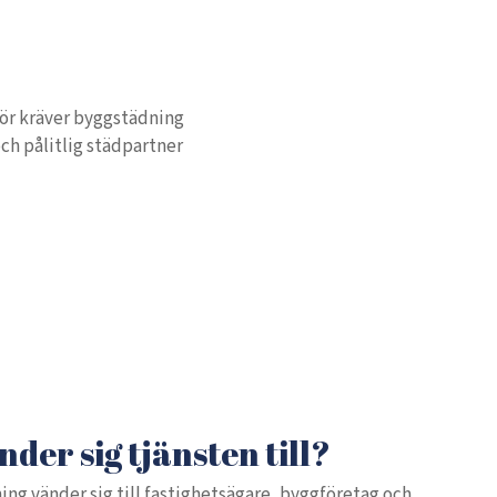
för kräver byggstädning
och pålitlig städpartner
der sig tjänsten till?
ing vänder sig till fastighetsägare, byggföretag och