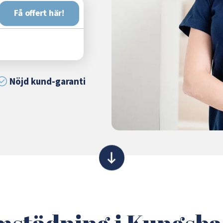
Få offert här!
Nöjd kund-garanti
städning i Kungsb