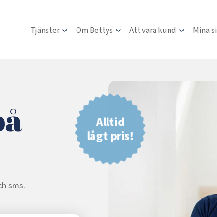
Tjänster
Om Bettys
Att vara kund
Mina s
på
Alltid
lågt pris!
!
och sms.