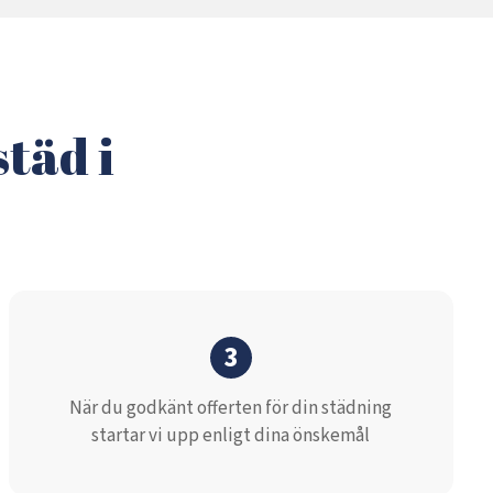
täd i
3
När du godkänt offerten för din städning
startar vi upp enligt dina önskemål