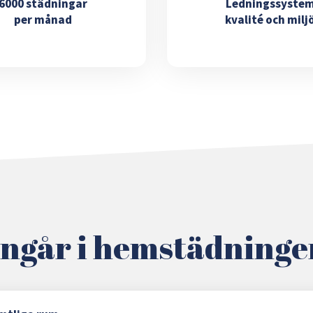
6000 städningar
Ledningssyste
per månad
kvalité och milj
ingår i hemstädninge