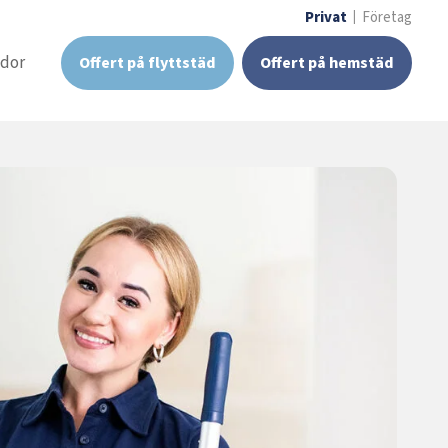
Privat
Företag
idor
Offert på flyttstäd
Offert på hemstäd