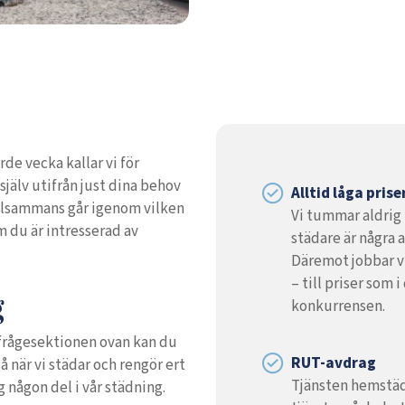
rde vecka kallar vi för
 själv utifrån just dina behov
Alltid låga prise
illsammans går igenom vilken
Vi tummar aldrig 
m du är intresserad av
städare är några 
Däremot jobbar vi
– till priser som 
g
konkurrensen.
 I frågesektionen ovan kan du
RUT-avdrag
 när vi städar och rengör ert
Tjänsten hemstäd 
 någon del i vår städning.