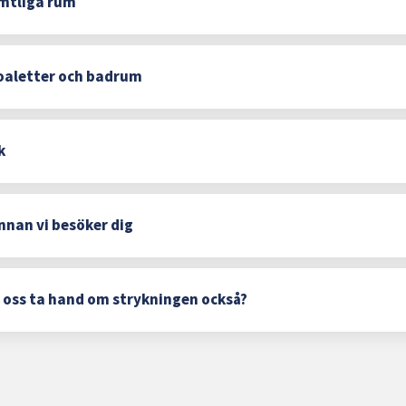
mtliga rum
oaletter och badrum
k
nnan vi besöker dig
a oss ta hand om strykningen också?