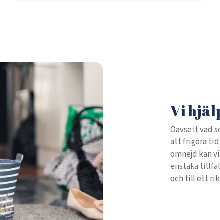
Vi hjäl
Oavsett vad so
att frigöra ti
omnejd kan vi
enstaka tillf
och till ett ri