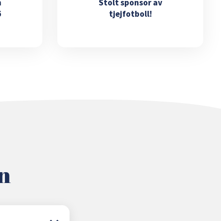
m
Stolt sponsor av
ö
tjejfotboll!
n