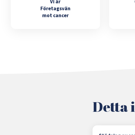
Vi är
Företagsvän
mot cancer
Detta 