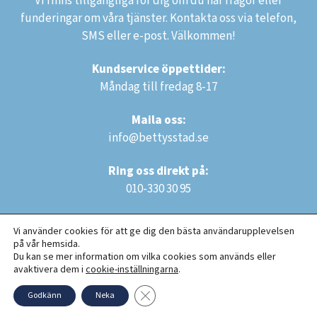
Vi finns tillgängliga för dig om du har frågor eller
funderingar om våra tjänster. Kontakta oss via telefon,
SMS eller e-post. Välkommen!
Kundservice öppettider:
Måndag till fredag 8-17
Maila oss:
info@bettysstad.se
Ring oss direkt på:
010-330 30 95
Vi använder cookies för att ge dig den bästa användarupplevelsen
på vår hemsida.
Du kan se mer information om vilka cookies som används eller
avaktivera dem i
cookie-inställningarna
.
Copyright © 2023 Bettys Städ AB. Alla rättigheter reserverade.
Close GDPR Cookie Banner
Godkänn
Neka