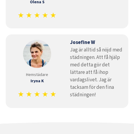
Olena S
★ ★ ★ ★ ★
Josefine W
Jag är alltid så nöjd med
städningen. Att få hjälp
med detta gör det
lättare att få ihop
Hemstädare
vardagslivet. Jag är
Iryna K
tacksam för den fina
★ ★ ★ ★ ★
städningen!