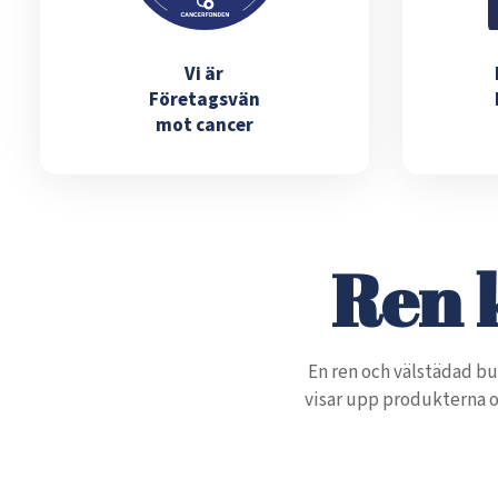
Vi är
Företagsvän
mot cancer
Ren k
En ren och välstädad bu
visar upp produkterna oc