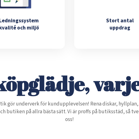
Ledningssystem
Stort antal
kvalité och miljö
uppdrag
öpglädje, varj
tik gör underverk för kundupplevelsen! Rena diskar, hyllplan
h butiken på allra bästa sätt. Vi är proffs på butiksstäd, så tv
oss!