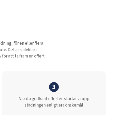
ning, för en eller flera
te. Det är självklart
ör att ta fram en offert.
3
När du godkänt offerten startar vi upp
städningen enligt era önskemål