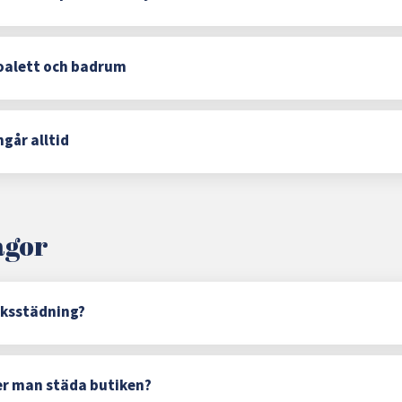
oalett och badrum
går alltid
ågor
iksstädning?
er man städa butiken?