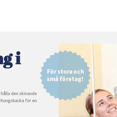
g i
För stora och
små företag!
t hålla den skinande
s Kungsbacka för en