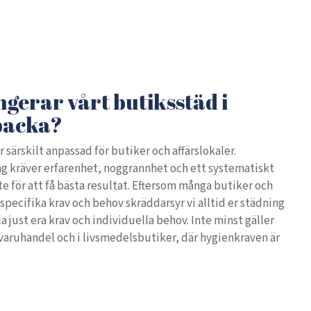
gerar vårt butiksstäd i
backa?
r särskilt anpassad för butiker och affärslokaler.
g kräver erfarenhet, noggrannhet och ett systematiskt
e för att få bästa resultat. Eftersom många butiker och
specifika krav och behov skräddarsyr vi alltid er städning
la just era krav och individuella behov. Inte minst gäller
gvaruhandel och i livsmedelsbutiker, där hygienkraven är