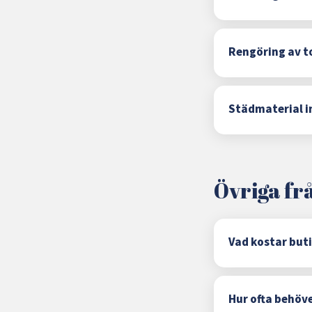
Rengöring av t
Städmaterial in
Övriga fr
Vad kostar but
Hur ofta behöv