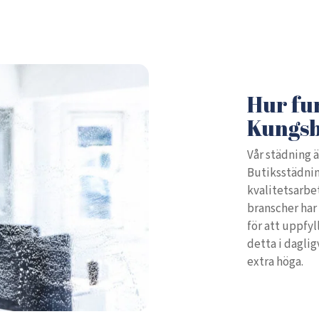
Hur fun
Kungs
Vår städning ä
Butiksstädnin
kvalitetsarbet
branscher har 
för att uppfyl
detta i dagli
extra höga.