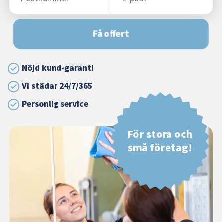
Få offert
Nöjd kund-garanti
Vi städar 24/7/365
Personlig service
För stora och
små företag!