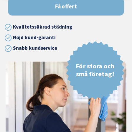
Få offert
Kvalitetssäkrad städning
Nöjd kund-garanti
Snabb kundservice
För stora och
små företag!