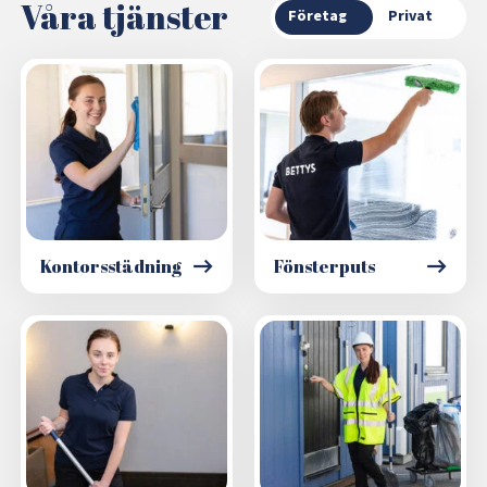
Våra tjänster
Företag
Privat
Kontorsstädning
Fönsterputs