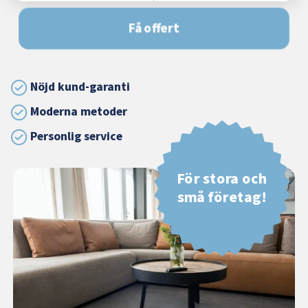
Få offert
Nöjd kund-garanti
Moderna metoder
Personlig service
För stora och
små företag!