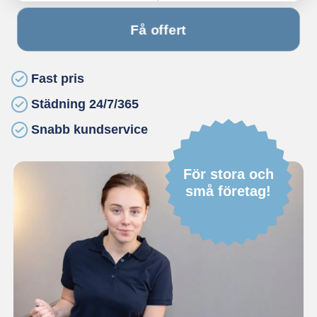
Få offert
Fast pris
Städning 24/7/365
Snabb kundservice
För stora och
små företag!