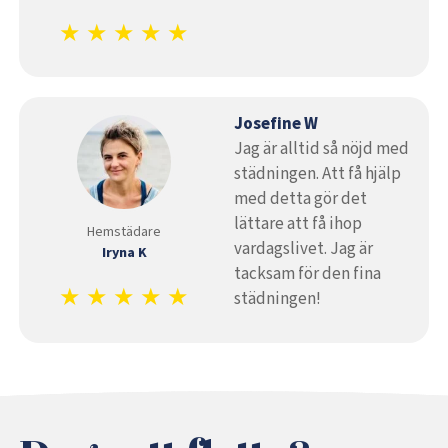
★ ★ ★ ★ ★
Josefine W
Jag är alltid så nöjd med
städningen. Att få hjälp
med detta gör det
lättare att få ihop
Hemstädare
vardagslivet. Jag är
Iryna K
tacksam för den fina
★ ★ ★ ★ ★
städningen!