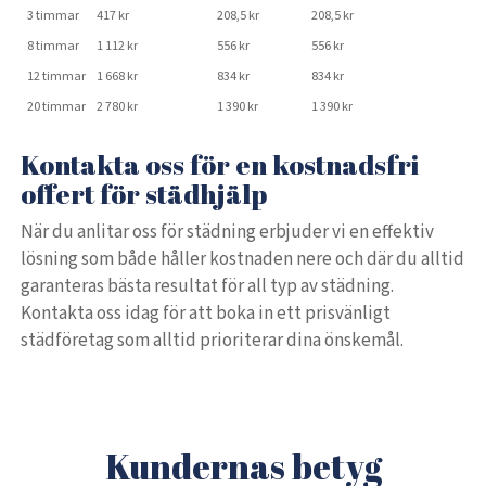
3 timmar
417 kr
208,5 kr
208,5 kr
8 timmar
1 112 kr
556 kr
556 kr
12 timmar
1 668 kr
834 kr
834 kr
20 timmar
2 780 kr
1 390 kr
1 390 kr
Kontakta oss för en kostnadsfri
offert för städhjälp
När du anlitar oss för städning erbjuder vi en effektiv
lösning som både håller kostnaden nere och där du alltid
garanteras bästa resultat för all typ av städning.
Kontakta oss idag för att boka in ett prisvänligt
städföretag som alltid prioriterar dina önskemål.
Kundernas betyg