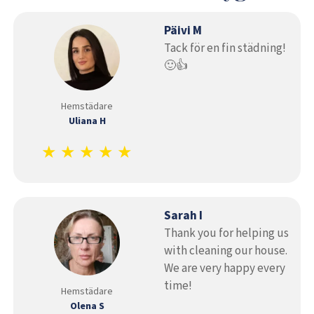
Päivi M
Tack för en fin städning!
🙂👍
Hemstädare
Uliana H
★ ★ ★ ★ ★
Sarah I
Thank you for helping us
with cleaning our house.
We are very happy every
time!
Hemstädare
Olena S