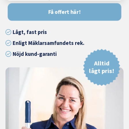
Få offert här!
Lågt, fast pris
Enligt Mäklarsamfundets rek.
Nöjd kund-garanti
Alltid
lågt pris!