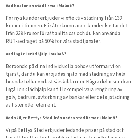
Vad kostar en städfirma i Malmö?
För nya kunder erbjuder vi effektiv städning från 139
kronor i timmen. För återkommande kunder kostar det
från 239 kronor för att anlita oss och du kan använda
RUT-avdraget på 50% för våra städtjänster.
Vad ingår i städhjälp i Malmö?
Beroende på dina individuella behov utformar vi en
tjänst, där du kan erbjudas hjälp med städning av hela
boendet eller endast särskilda rum. Några delar som kan
ingå i en städhjälp kan till exempel vara rengöring av
golv, badrum, avtorkning av bänkar eller detaljstädning
av lister eller element.
Vad skiljer Bettys Städ från andra städfirmor i Malmö?
Vi på Bettys Städ erbjuder ledande priser på städ och
har ett brett utbud av olika städtjänster vilket gör oss