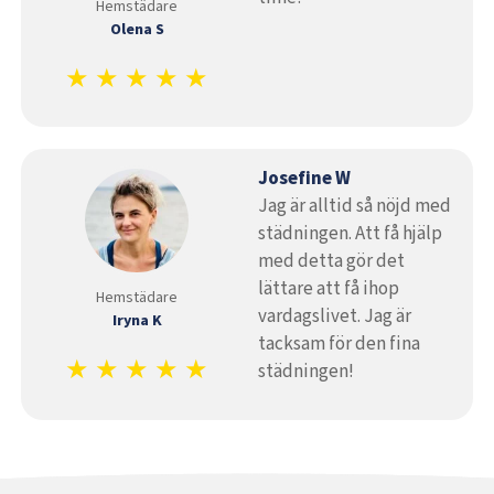
Hemstädare
Olena S
★ ★ ★ ★ ★
Josefine W
Jag är alltid så nöjd med
städningen. Att få hjälp
med detta gör det
lättare att få ihop
Hemstädare
vardagslivet. Jag är
Iryna K
tacksam för den fina
★ ★ ★ ★ ★
städningen!