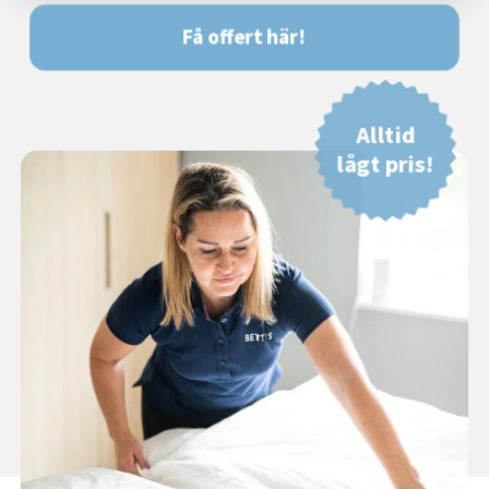
Få offert här!
Alltid
lågt pris!