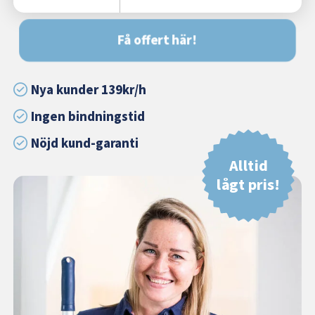
Få offert här!
Nya kunder 139kr/h
Ingen bindningstid
Nöjd kund-garanti
Alltid
lågt pris!