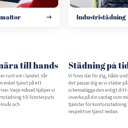
émattor
Industristädning
nära till hands
Städning på ti
er runt om i landet. Vår
Vi finns där för dig, både und
en enkel tjänst på ett
det passar dig av vi städar på e
priser. Varje månad hjälper vi
schemalägga den enligt ditt ö
emstädning till fönsterputs
inverka på din vardag som mö
 Hovås och
tjänster för kontorsstädning
respektive tjänst nedan.