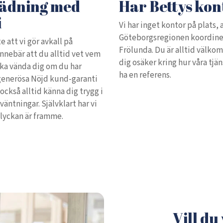
tädning med
Har Bettys kon
i
Vi har inget kontor på plats, 
Göteborgsregionen koordiner
te att vi gör avkall på
Frölunda. Du är alltid välk
innebär att du alltid vet vem
dig osäker kring hur våra tjän
ska vända dig om du har
ha en referens.
 generösa Nöjd kund-garanti
ckså alltid känna dig trygg i
väntningar. Självklart har vi
olyckan är framme.
Vill du