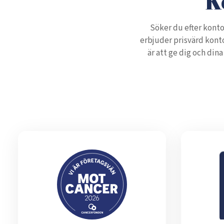
K
Söker du efter konto
erbjuder prisvärd kont
är att ge dig och din