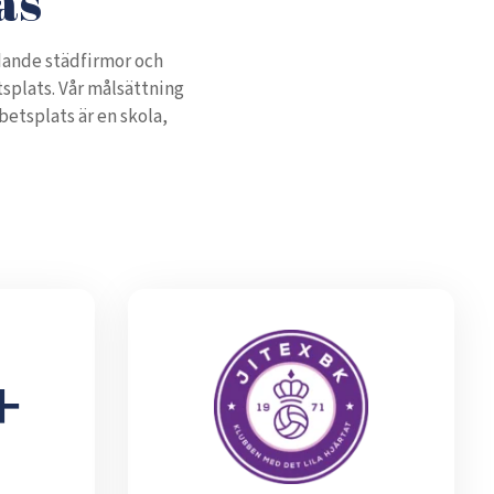
ås
edande städfirmor och
splats. Vår målsättning
betsplats är en skola,