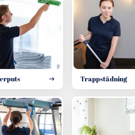
erputs
Trappstädning