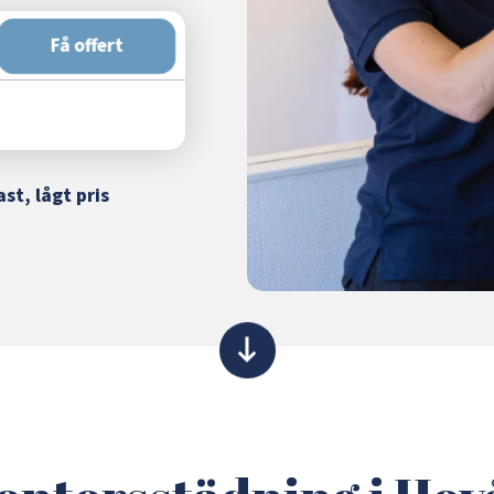
Få offert
ast, lågt pris