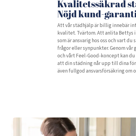
Kvalitetssäkrad s
Nöjd kund-garant
Att vår städhjälp är billig innebär in
kvalitet. Tvärtom. Att anlita Bettys 
som är ansvarig hos oss och vart du 
frågor eller synpunkter. Genom vår
och vårt Feel-Good-koncept kan du o
att din städning når upp till dina för
även fullgod ansvarsförsäkring om 