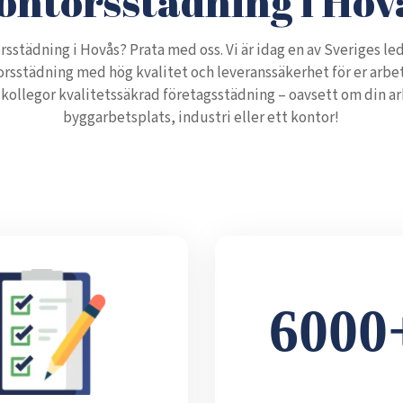
ontorsstädning i Hov
rsstädning i Hovås? Prata med oss. Vi är idag en av Sveriges l
orsstädning med hög kvalitet och leveranssäkerhet för er arbet
a kollegor kvalitetssäkrad företagsstädning – oavsett om din ar
byggarbetsplats, industri eller ett kontor!