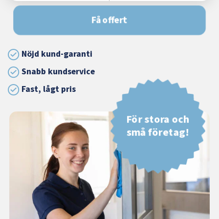
Få offert
Nöjd kund-garanti
Snabb kundservice
Fast, lågt pris
För stora och
små företag!