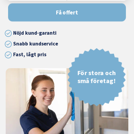
Få offert
Nöjd kund-garanti
Snabb kundservice
Fast, lågt pris
För stora och
små företag!