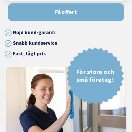
Få offert
Nöjd kund-garanti
Snabb kundservice
Fast, lågt pris
För stora och
små företag!