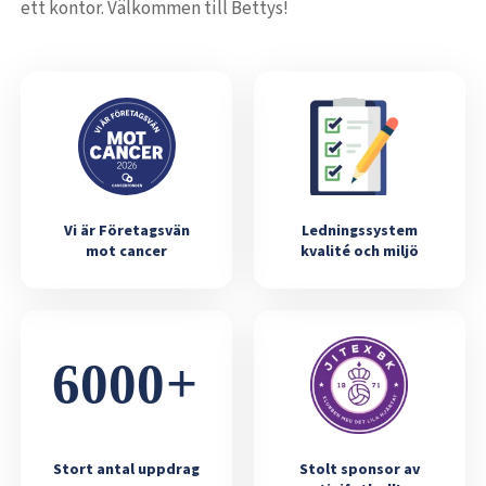
ett kontor. Välkommen till Bettys!
Vi är Företagsvän
Ledningssystem
mot cancer
kvalité och miljö
Stort antal uppdrag
Stolt sponsor av