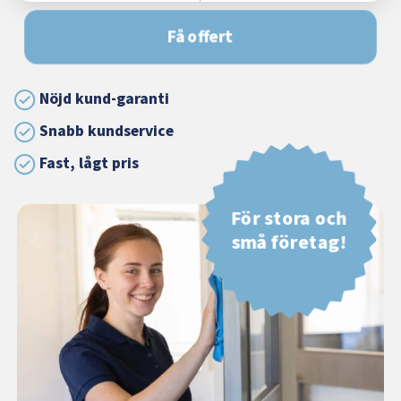
Få offert
Nöjd kund-garanti
Snabb kundservice
Fast, lågt pris
För stora och
små företag!