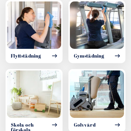
Flyttstädning
Gymstädning
Skola och
Golvvård
förskola