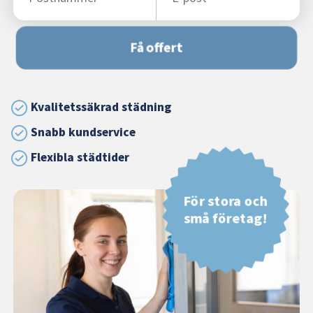
Få offert
Kvalitetssäkrad städning
Snabb kundservice
Flexibla städtider
För stora och
små företag!