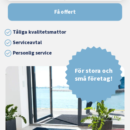
Få offert
Tåliga kvalitetsmattor
Serviceavtal
Personlig service
För stora och
små företag!