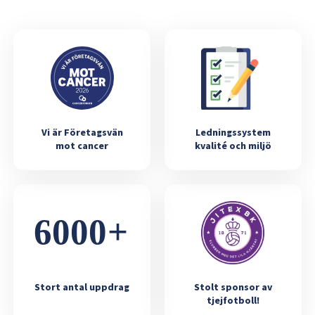
Vi är Företagsvän
Ledningssystem
mot cancer
kvalité och miljö
Stort antal uppdrag
Stolt sponsor av
tjejfotboll!