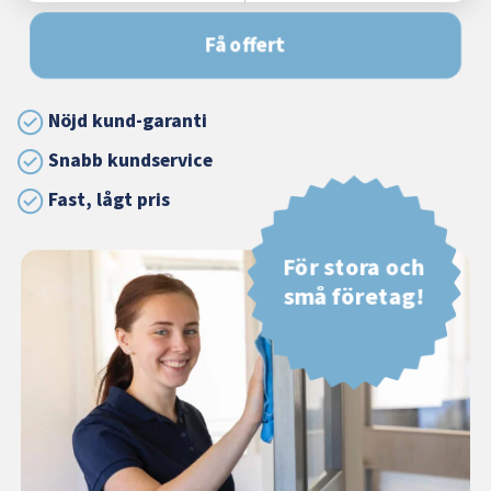
Få offert
Nöjd kund-garanti
Snabb kundservice
Fast, lågt pris
För stora och
små företag!