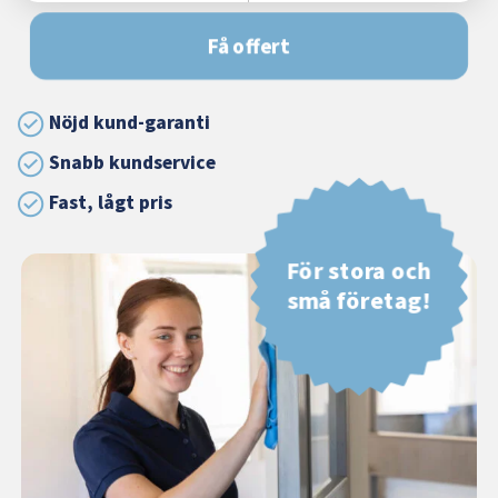
Få offert
Nöjd kund-garanti
Snabb kundservice
Fast, lågt pris
För stora och
små företag!