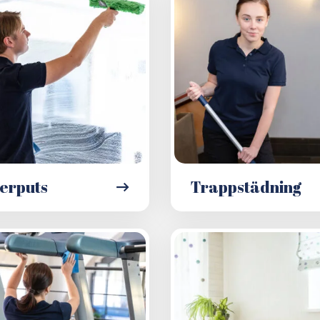
erputs
Trappstädning