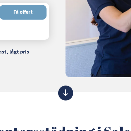
Få offert
ast, lågt pris