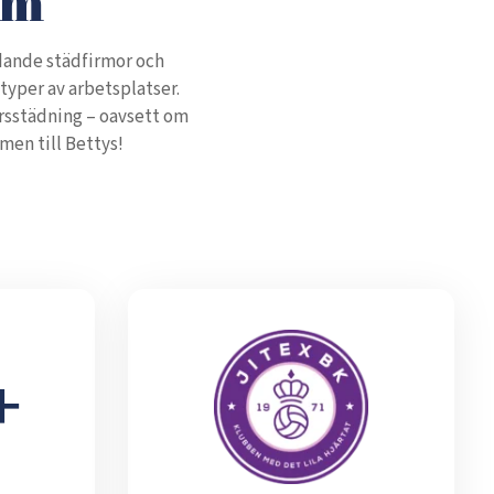
em
edande städfirmor och
typer av arbetsplatser.
orsstädning – oavsett om
men till Bettys!