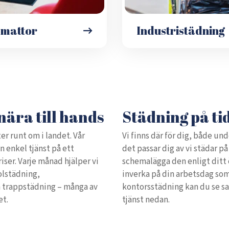
émattor
Industristädning
nära till hands
Städning på ti
er runt om i landet. Vår
Vi finns där för dig, både und
en enkel tjänst på ett
det passar dig av vi städar på e
priser. Varje månad hjälper vi
schemalägga den enligt ditt ö
olstädning,
inverka på din arbetsdag som
h trappstädning – många av
kontorsstädning kan du se sa
et.
tjänst nedan.