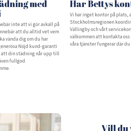
tädning med
Har Bettys kon
i
Vi har inget kontor på plats, 
Stockholmsregionen koordine
ebär inte att vi gör avkall på
Vällingby och vårt servicekon
innebär att du alltid vet vem
välkommen att kontakta oss 
ska vända dig om du har
våra tjänster fungerar där du b
 generösa Nöjd kund-garanti
 att din städning når upp till
 även fullgod
amme.
Vill du