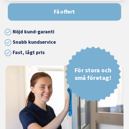
Få offert
Nöjd kund-garanti
Snabb kundservice
Fast, lågt pris
För stora och
små företag!