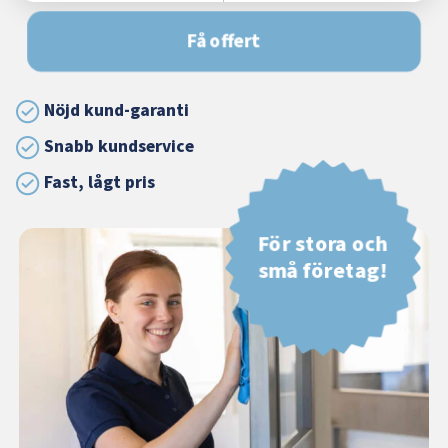
Få offert
Nöjd kund-garanti
Snabb kundservice
Fast, lågt pris
För stora och
små företag!