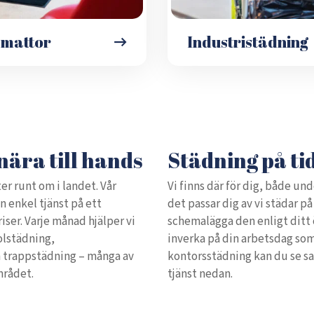
émattor
Industristädning
nära till hands
Städning på ti
er runt om i landet. Vår
Vi finns där för dig, både und
en enkel tjänst på ett
det passar dig av vi städar på e
priser. Varje månad hjälper vi
schemalägga den enligt ditt ö
olstädning,
inverka på din arbetsdag som
h trappstädning – många av
kontorsstädning kan du se sa
mrådet.
tjänst nedan.