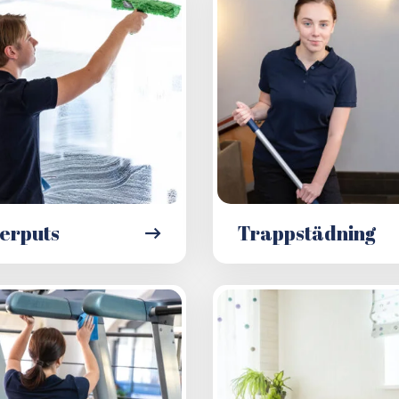
erputs
Trappstädning