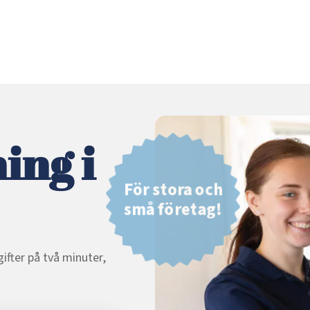
ing i
För stora och
små företag!
ifter på två minuter,