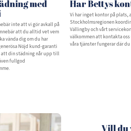
tädning med
Har Bettys kon
i
Vi har inget kontor på plats, 
Stockholmsregionen koordine
ebär inte att vi gör avkall på
Vällingby och vårt servicekon
innebär att du alltid vet vem
välkommen att kontakta oss 
ska vända dig om du har
våra tjänster fungerar där du b
 generösa Nöjd kund-garanti
 att din städning når upp till
 även fullgod
amme.
Vill du