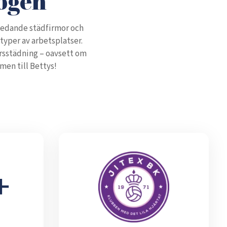
rogen
 ledande städfirmor och
typer av arbetsplatser.
orsstädning – oavsett om
men till Bettys!