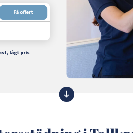
Få offert
ast, lågt pris