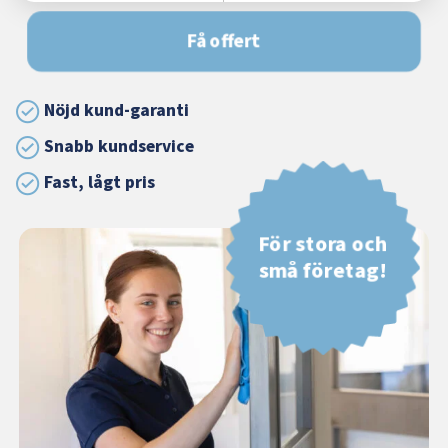
Få offert
Nöjd kund-garanti
Snabb kundservice
Fast, lågt pris
För stora och
små företag!