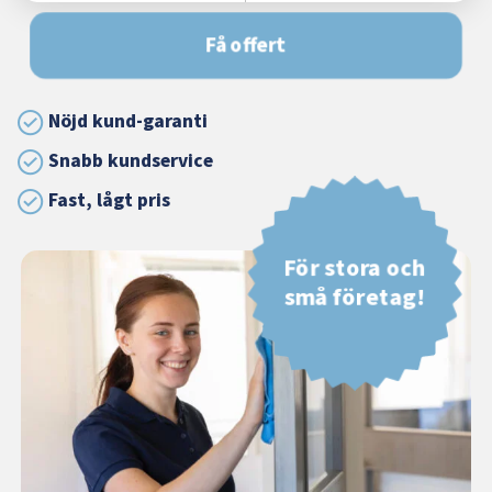
Få offert
Nöjd kund-garanti
Snabb kundservice
Fast, lågt pris
För stora och
små företag!