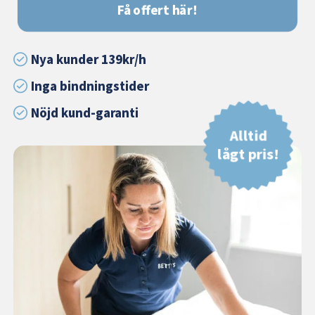
Få offert här!
Nya kunder 139kr/h
Inga bindningstider
Nöjd kund-garanti
Alltid
lågt pris!