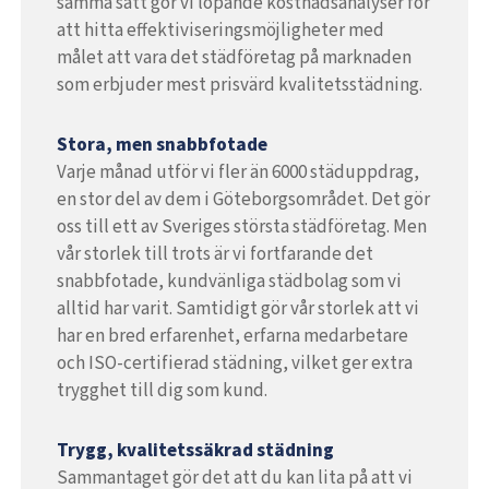
samma sätt gör vi löpande kostnadsanalyser för
att hitta effektiviseringsmöjligheter med
målet att vara det städföretag på marknaden
som erbjuder mest prisvärd kvalitetsstädning.
Stora, men snabbfotade
Varje månad utför vi fler än 6000 städuppdrag,
en stor del av dem i Göteborgsområdet. Det gör
oss till ett av Sveriges största städföretag. Men
vår storlek till trots är vi fortfarande det
snabbfotade, kundvänliga städbolag som vi
alltid har varit. Samtidigt gör vår storlek att vi
har en bred erfarenhet, erfarna medarbetare
och ISO-certifierad städning, vilket ger extra
trygghet till dig som kund.
Trygg, kvalitetssäkrad städning
Sammantaget gör det att du kan lita på att vi