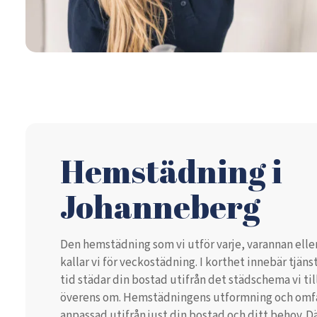
Hemstädning i
Johanneberg
Den hemstädning som vi utför varje, varannan eller
kallar vi för veckostädning. I korthet innebär tjäns
tid städar din bostad utifrån det städschema vi 
överens om. Hemstädningens utformning och omfat
anpassad utifrån just din bostad och ditt behov. Där