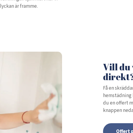
olyckan är framme.
Vill du
direkt
Få en skräddar
hemstädning ko
du en offert m
knappen neda
Offert