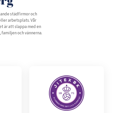
edande städfirmor och
ler arbetsplats. Vår
det är att slappa med en
, familjen och vännerna.