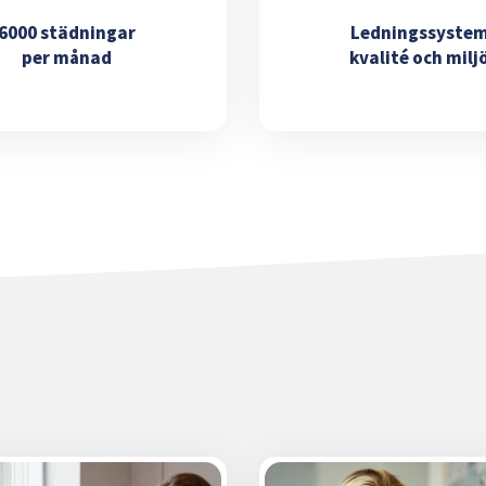
6000 städningar
Ledningssyste
per månad
kvalité och milj