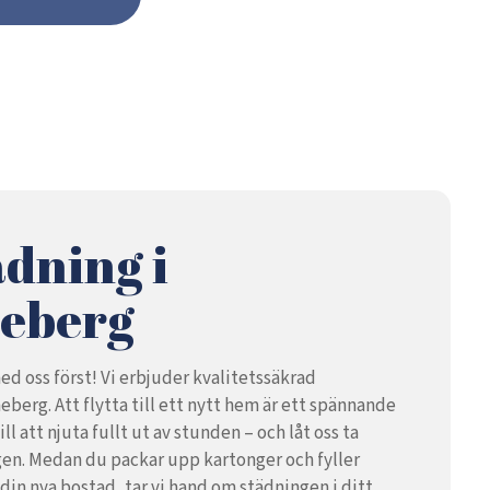
ädning i
eberg
ed oss först! Vi erbjuder kvalitetssäkrad
eberg. Att flytta till ett nytt hem är ett spännande
till att njuta fullt ut av stunden – och låt oss ta
en. Medan du packar upp kartonger och fyller
 din nya bostad, tar vi hand om städningen i ditt