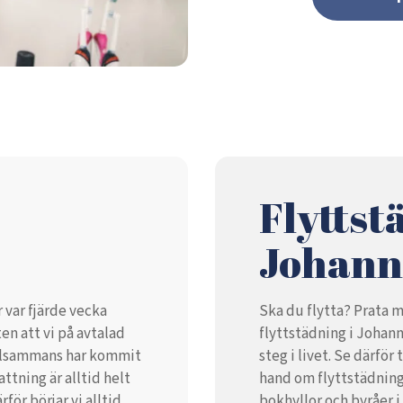
Flyttst
Johann
 var fjärde vecka
Ska du flytta? Prata m
ten att vi på avtalad
flyttstädning i Johann
tillsammans har kommit
steg i livet. Se därför 
tning är alltid helt
hand om flyttstädning
för börjar vi alltid
bokhyllor och byråer i