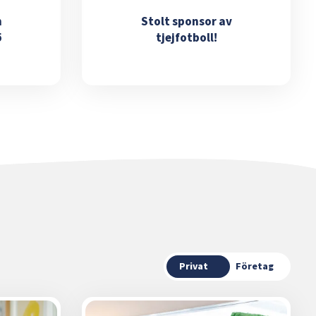
m
Stolt sponsor av
ö
tjejfotboll!
Privat
Företag