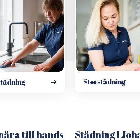
Storstädning
städning
nära till hands
Städning i Joh