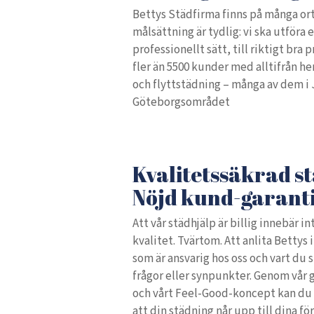
Bettys Städfirma finns på många ort
målsättning är tydlig: vi ska utföra 
professionellt sätt, till riktigt bra 
fler än 5500 kunder med alltifrån h
och flyttstädning – många av dem i
Göteborgsområdet
Kvalitetssäkrad s
Nöjd kund-garant
Att vår städhjälp är billig innebär in
kvalitet. Tvärtom. Att anlita Bettys 
som är ansvarig hos oss och vart du 
frågor eller synpunkter. Genom vår
och vårt Feel-Good-koncept kan du o
att din städning når upp till dina för