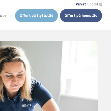
Privat
Företag
idor
Offert på flyttstäd
Offert på hemstäd