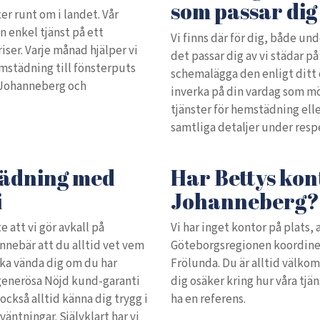
som passar dig
er runt om i landet. Vår
en enkel tjänst på ett
Vi finns där för dig, både und
priser. Varje månad hjälper vi
det passar dig av vi städar på e
emstädning till fönsterputs
schemalägga den enligt ditt ö
 Johanneberg och
inverka på din vardag som mö
tjänster för hemstädning ell
samtliga detaljer under resp
tädning med
Har Bettys kon
i
Johanneberg?
te att vi gör avkall på
Vi har inget kontor på plats, 
innebär att du alltid vet vem
Göteborgsregionen koordiner
ska vända dig om du har
Frölunda. Du är alltid välk
 generösa Nöjd kund-garanti
dig osäker kring hur våra tjän
ckså alltid känna dig trygg i
ha en referens.
väntningar. Självklart har vi