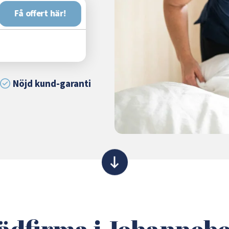
Få offert här!
Nöjd kund-garanti
ädfirma i Johanneb