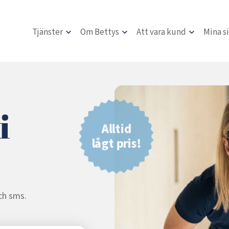
Tjänster
Om Bettys
Att vara kund
Mina s
i
Alltid
lågt pris!
och sms.