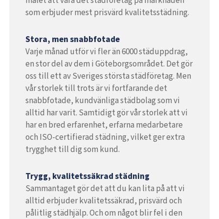
målet att vara det städföretag på marknaden
som erbjuder mest prisvärd kvalitetsstädning.
Stora, men snabbfotade
Varje månad utför vi fler än 6000 städuppdrag,
en stor del av dem i Göteborgsområdet. Det gör
oss till ett av Sveriges största städföretag. Men
vår storlek till trots är vi fortfarande det
snabbfotade, kundvänliga städbolag som vi
alltid har varit. Samtidigt gör vår storlek att vi
har en bred erfarenhet, erfarna medarbetare
och ISO-certifierad städning, vilket ger extra
trygghet till dig som kund.
Trygg, kvalitetssäkrad städning
Sammantaget gör det att du kan lita på att vi
alltid erbjuder kvalitetssäkrad, prisvärd och
pålitlig städhjälp. Och om något blir fel i den