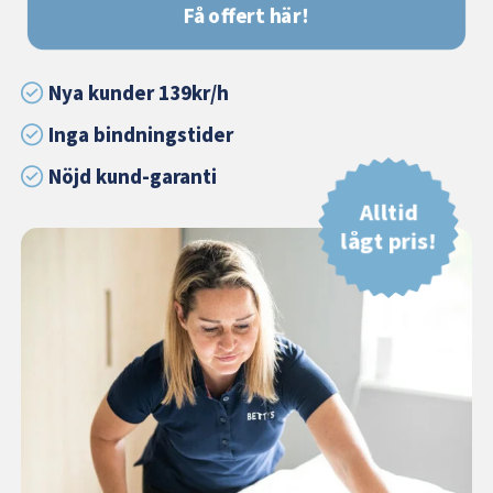
Få offert här!
Nya kunder 139kr/h
Inga bindningstider
Nöjd kund-garanti
Alltid
lågt pris!