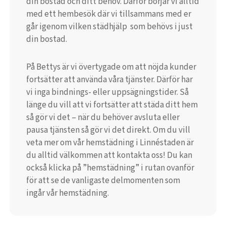
din bostad och ditt behov. Därför börjar vi alltid
med ett hembesök där vi tillsammans med er
går igenom vilken städhjälp som behövs i just
din bostad.
På Bettys är vi övertygade om att nöjda kunder
fortsätter att använda våra tjänster. Därför har
vi inga bindnings- eller uppsägningstider. Så
länge du vill att vi fortsätter att städa ditt hem
så gör vi det – när du behöver avsluta eller
pausa tjänsten så gör vi det direkt. Om du vill
veta mer om vår hemstädning i Linnéstaden är
du alltid välkommen att kontakta oss! Du kan
också klicka på ”hemstädning” i rutan ovanför
för att se de vanligaste delmomenten som
ingår vår hemstädning.