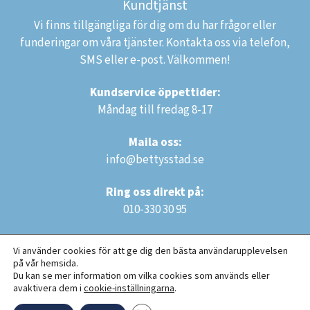
Kundtjänst
Vi finns tillgängliga för dig om du har frågor eller
funderingar om våra tjänster. Kontakta oss via telefon,
SMS eller e-post. Välkommen!
Kundservice öppettider:
Måndag till fredag 8-17
Maila oss:
info@bettysstad.se
Ring oss direkt på:
010-330 30 95
Vi använder cookies för att ge dig den bästa användarupplevelsen
på vår hemsida.
Du kan se mer information om vilka cookies som används eller
avaktivera dem i
cookie-inställningarna
.
Copyright © 2023 Bettys Städ AB. Alla rättigheter reserverade.