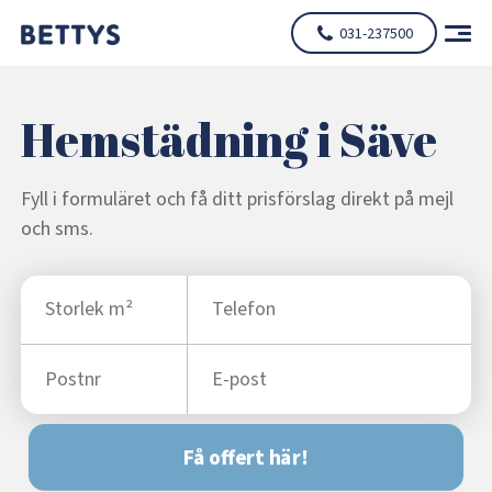
031-237500
Hemstädning i Säve
Fyll i formuläret och få ditt prisförslag direkt på mejl
och sms.
Få offert här!