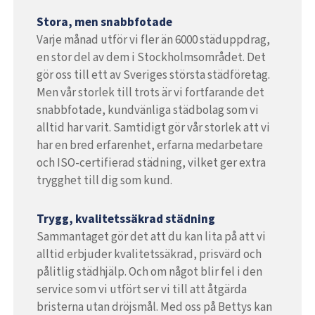
Stora, men snabbfotade
Varje månad utför vi fler än 6000 städuppdrag,
en stor del av dem i Stockholmsområdet. Det
gör oss till ett av Sveriges största städföretag.
Men vår storlek till trots är vi fortfarande det
snabbfotade, kundvänliga städbolag som vi
alltid har varit. Samtidigt gör vår storlek att vi
har en bred erfarenhet, erfarna medarbetare
och ISO-certifierad städning, vilket ger extra
trygghet till dig som kund.
Trygg, kvalitetssäkrad städning
Sammantaget gör det att du kan lita på att vi
alltid erbjuder kvalitetssäkrad, prisvärd och
pålitlig städhjälp. Och om något blir fel i den
service som vi utfört ser vi till att åtgärda
bristerna utan dröjsmål. Med oss på Bettys kan