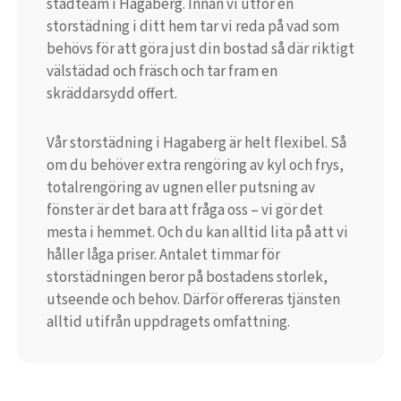
städteam i Hagaberg. Innan vi utför en
storstädning i ditt hem tar vi reda på vad som
behövs för att göra just din bostad så där riktigt
välstädad och fräsch och tar fram en
skräddarsydd offert.
Vår storstädning i Hagaberg är helt flexibel. Så
om du behöver extra rengöring av kyl och frys,
totalrengöring av ugnen eller putsning av
fönster är det bara att fråga oss – vi gör det
mesta i hemmet. Och du kan alltid lita på att vi
håller låga priser. Antalet timmar för
storstädningen beror på bostadens storlek,
utseende och behov. Därför offereras tjänsten
alltid utifrån uppdragets omfattning.