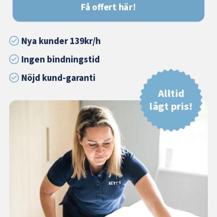
Få offert här!
Nya kunder 139kr/h
Ingen bindningstid
Nöjd kund-garanti
Alltid
lågt pris!