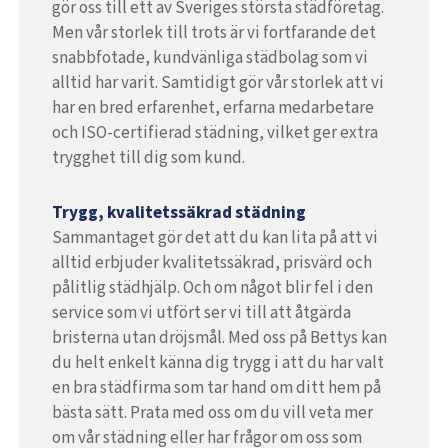
gör oss till ett av Sveriges största städföretag.
Men vår storlek till trots är vi fortfarande det
snabbfotade, kundvänliga städbolag som vi
alltid har varit. Samtidigt gör vår storlek att vi
har en bred erfarenhet, erfarna medarbetare
och ISO-certifierad städning, vilket ger extra
trygghet till dig som kund.
Trygg, kvalitetssäkrad städning
Sammantaget gör det att du kan lita på att vi
alltid erbjuder kvalitetssäkrad, prisvärd och
pålitlig städhjälp. Och om något blir fel i den
service som vi utfört ser vi till att åtgärda
bristerna utan dröjsmål. Med oss på Bettys kan
du helt enkelt känna dig trygg i att du har valt
en bra städfirma som tar hand om ditt hem på
bästa sätt. Prata med oss om du vill veta mer
om vår städning eller har frågor om oss som