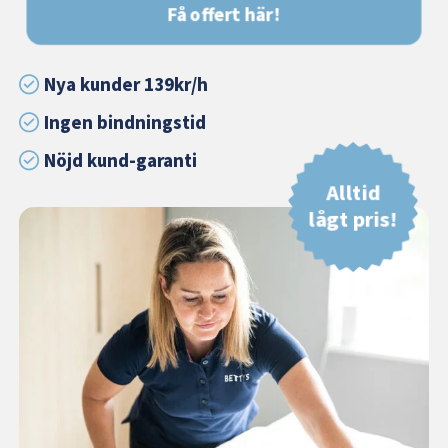
Få offert här!
Nya kunder 139kr/h
Ingen bindningstid
Nöjd kund-garanti
Alltid
lågt pris!