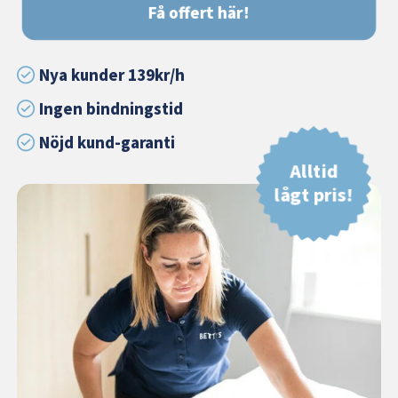
Få offert här!
Nya kunder 139kr/h
Ingen bindningstid
Nöjd kund-garanti
Alltid
lågt pris!