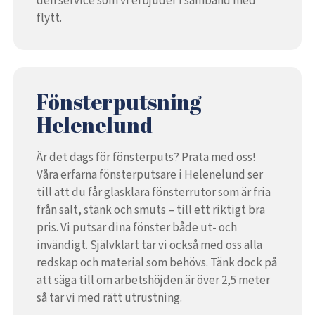
den service som vi erbjuder i samband med
flytt.
Fönsterputsning
Helenelund
Är det dags för fönsterputs? Prata med oss!
Våra erfarna fönsterputsare i Helenelund ser
till att du får glasklara fönsterrutor som är fria
från salt, stänk och smuts – till ett riktigt bra
pris. Vi putsar dina fönster både ut- och
invändigt. Självklart tar vi också med oss alla
redskap och material som behövs. Tänk dock på
att säga till om arbetshöjden är över 2,5 meter
så tar vi med rätt utrustning.