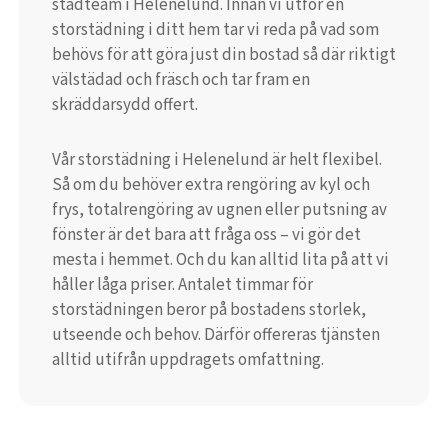
städteam i Helenelund. Innan vi utför en
storstädning i ditt hem tar vi reda på vad som
behövs för att göra just din bostad så där riktigt
välstädad och fräsch och tar fram en
skräddarsydd offert.
Vår storstädning i Helenelund är helt flexibel.
Så om du behöver extra rengöring av kyl och
frys, totalrengöring av ugnen eller putsning av
fönster är det bara att fråga oss – vi gör det
mesta i hemmet. Och du kan alltid lita på att vi
håller låga priser. Antalet timmar för
storstädningen beror på bostadens storlek,
utseende och behov. Därför offereras tjänsten
alltid utifrån uppdragets omfattning.