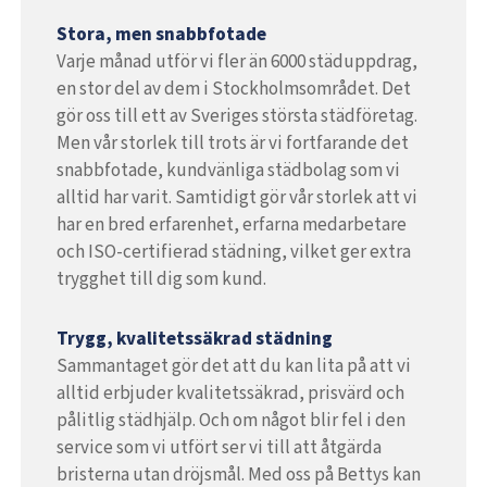
Stora, men snabbfotade
Varje månad utför vi fler än 6000 städuppdrag,
en stor del av dem i Stockholmsområdet. Det
gör oss till ett av Sveriges största städföretag.
Men vår storlek till trots är vi fortfarande det
snabbfotade, kundvänliga städbolag som vi
alltid har varit. Samtidigt gör vår storlek att vi
har en bred erfarenhet, erfarna medarbetare
och ISO-certifierad städning, vilket ger extra
trygghet till dig som kund.
Trygg, kvalitetssäkrad städning
Sammantaget gör det att du kan lita på att vi
alltid erbjuder kvalitetssäkrad, prisvärd och
pålitlig städhjälp. Och om något blir fel i den
service som vi utfört ser vi till att åtgärda
bristerna utan dröjsmål. Med oss på Bettys kan