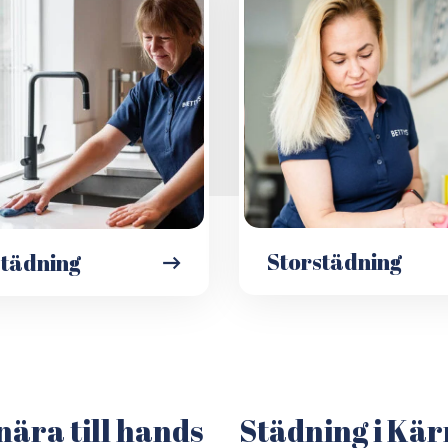
Storstädning
städning
nära till hands
Städning i Kär