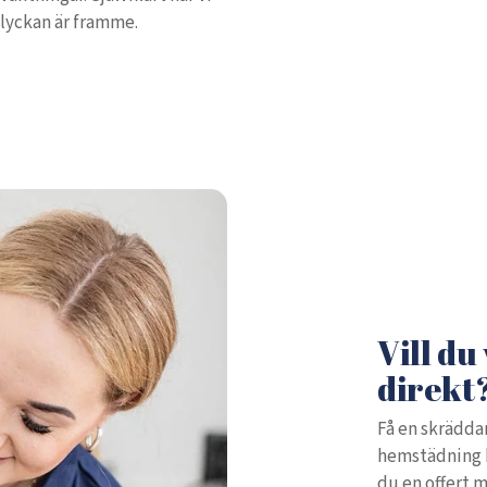
olyckan är framme.
Vill du
direkt
Få en skräddar
hemstädning ko
du en offert m