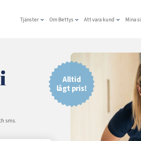
Tjänster
Om Bettys
Att vara kund
Mina s
i
Alltid
lågt pris!
och sms.