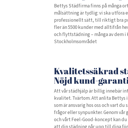
Bettys Städfirma finns på många ort
målsättning är tydlig: vi ska utföra 
professionellt sätt, till riktigt bra 
fler än 5500 kunder med alltifrån h
och flyttstädning – många av dem i 
Stockholmsområdet
Kvalitetssäkrad s
Nöjd kund-garant
Att vår städhjälp är billig innebär in
kvalitet. Tvärtom. Att anlita Bettys 
som är ansvarig hos oss och vart du 
frågor eller synpunkter. Genom vår
och vårt Feel-Good-koncept kan du o
att din städning når upp till dina för