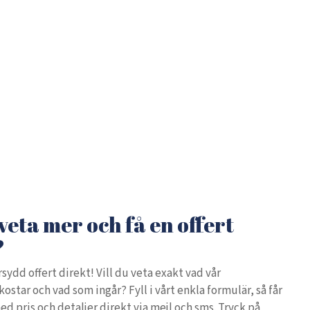
 veta mer och få en offert
?
sydd offert direkt! Vill du veta exakt vad vår
star och vad som ingår? Fyll i vårt enkla formulär, så får
ed pris och detaljer direkt via mejl och sms. Tryck på