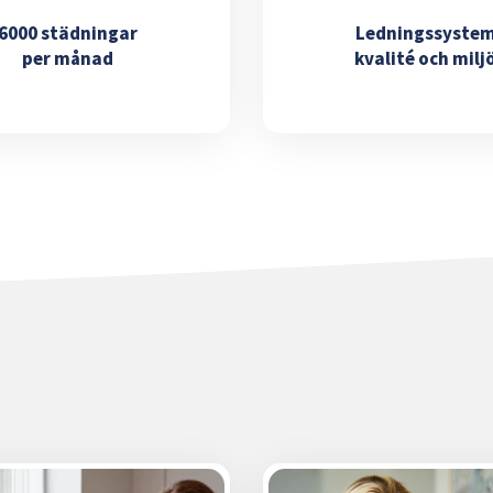
6000 städningar
Ledningssyste
per månad
kvalité och milj