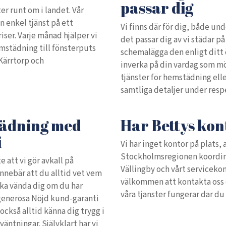
passar dig
er runt om i landet. Vår
en enkel tjänst på ett
Vi finns där för dig, både und
priser. Varje månad hjälper vi
det passar dig av vi städar på e
emstädning till fönsterputs
schemalägga den enligt ditt ö
Kärrtorp och
inverka på din vardag som mö
tjänster för hemstädning ell
samtliga detaljer under resp
tädning med
Har Bettys kon
i
Vi har inget kontor på plats, 
Stockholmsregionen koordine
te att vi gör avkall på
Vällingby och vårt servicekon
innebär att du alltid vet vem
välkommen att kontakta oss 
ska vända dig om du har
våra tjänster fungerar där du b
 generösa Nöjd kund-garanti
ckså alltid känna dig trygg i
väntningar. Självklart har vi