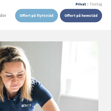
Privat
Företag
idor
Offert på flyttstäd
Offert på hemstäd