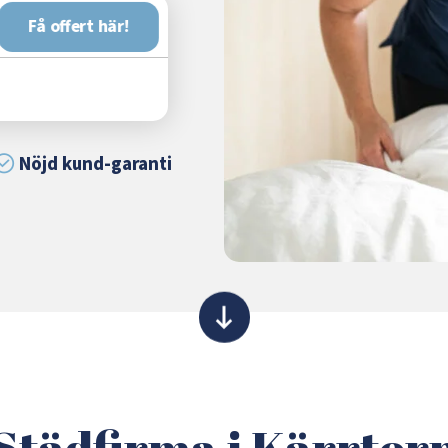
Få offert här!
Nöjd kund-garanti
Städfirma i Kärrtor