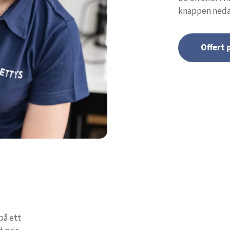
knappen neda
Offert
på ett