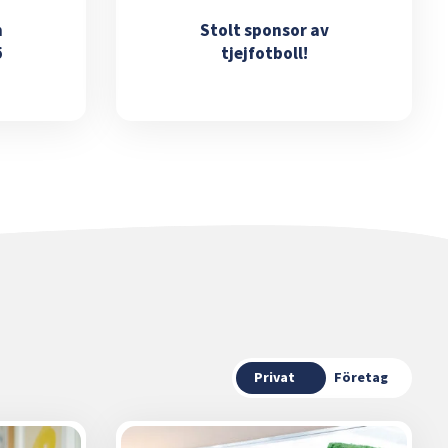
m
Stolt sponsor av
ö
tjejfotboll!
Privat
Företag