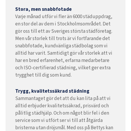
Stora, men snabbfotade
Varje månad utför vi fler än 6000 städuppdrag,
en stor del av dem i Stockholmsområdet. Det
gör oss till ett av Sveriges största städföretag.
Men vår storlek till trots är vi fortfarande det
snabbfotade, kundvänliga städbolag som vi
alltid har varit. Samtidigt gör vår storlek att vi
har en bred erfarenhet, erfarna medarbetare
och ISO-certifierad städning, vilket ger extra
trygghet till dig som kund.
Trygg, kvalitetssäkrad städning
Sammantaget gör det att du kan lita på att vi
alltid erbjuder kvalitetssäkrad, prisvärd och
pålitlig städhjälp. Och om något blir fel i den
service som vi utfört ser vi till att åtgärda
bristerna utan dröjsmål. Med oss på Bettys kan