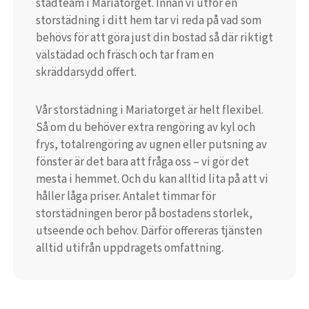
städteam i Mariatorget. Innan vi utför en
storstädning i ditt hem tar vi reda på vad som
behövs för att göra just din bostad så där riktigt
välstädad och fräsch och tar fram en
skräddarsydd offert.
Vår storstädning i Mariatorget är helt flexibel.
Så om du behöver extra rengöring av kyl och
frys, totalrengöring av ugnen eller putsning av
fönster är det bara att fråga oss – vi gör det
mesta i hemmet. Och du kan alltid lita på att vi
håller låga priser. Antalet timmar för
storstädningen beror på bostadens storlek,
utseende och behov. Därför offereras tjänsten
alltid utifrån uppdragets omfattning.