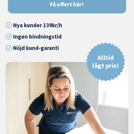
Få offert här!
Nya kunder 139kr/h
Ingen bindningstid
Nöjd kund-garanti
Alltid
lågt pris!