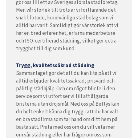
gör oss till ett av Sveriges största städföretag.
Men vår storlek till trots är vi fortfarande det
snabbfotade, kundvänliga städbolag som vi
alltid har varit. Samtidigt gör vår storlek att vi
har en bred erfarenhet, erfarna medarbetare
och ISO-certifierad städning, vilket ger extra
trygghet till dig som kund.
Trygg, kvalitetssäkrad städning
Sammantaget gör det att du kan lita på att vi
alltid erbjuder kvalitetssäkrad, prisvärd och
pålitlig städhjälp. Och om något blir fel i den
service som vi utfört ser vi till att åtgärda
bristerna utan dröjsmål. Med oss på Bettys kan
du helt enkelt känna dig trygg i att du har valt
en bra städfirma som tar hand om ditt hem på
bästa sätt. Prata med oss om du vill veta mer
om vår städning eller har frågor om oss som