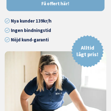
Få offert här!
Nya kunder 139kr/h
Ingen bindningstid
Nöjd kund-garanti
Alltid
lågt pris!