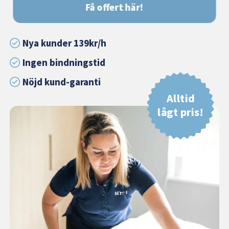
Få offert här!
Nya kunder 139kr/h
Ingen bindningstid
Nöjd kund-garanti
Alltid
lågt pris!