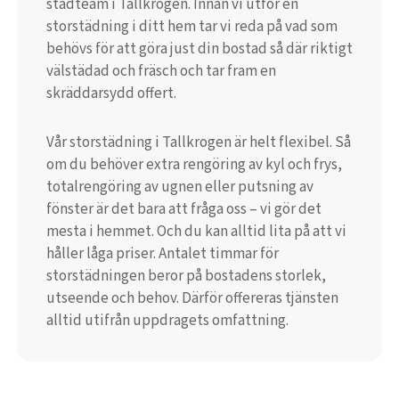
städteam i Tallkrogen. Innan vi utför en
storstädning i ditt hem tar vi reda på vad som
behövs för att göra just din bostad så där riktigt
välstädad och fräsch och tar fram en
skräddarsydd offert.
Vår storstädning i Tallkrogen är helt flexibel. Så
om du behöver extra rengöring av kyl och frys,
totalrengöring av ugnen eller putsning av
fönster är det bara att fråga oss – vi gör det
mesta i hemmet. Och du kan alltid lita på att vi
håller låga priser. Antalet timmar för
storstädningen beror på bostadens storlek,
utseende och behov. Därför offereras tjänsten
alltid utifrån uppdragets omfattning.