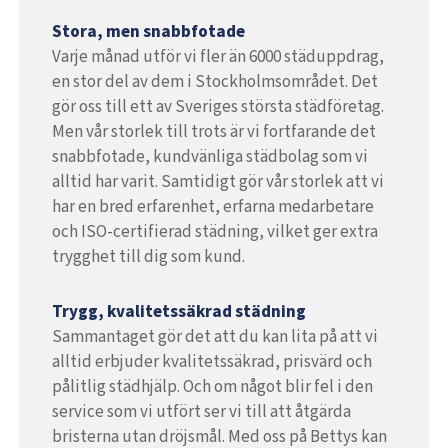
Stora, men snabbfotade
Varje månad utför vi fler än 6000 städuppdrag,
en stor del av dem i Stockholmsområdet. Det
gör oss till ett av Sveriges största städföretag.
Men vår storlek till trots är vi fortfarande det
snabbfotade, kundvänliga städbolag som vi
alltid har varit. Samtidigt gör vår storlek att vi
har en bred erfarenhet, erfarna medarbetare
och ISO-certifierad städning, vilket ger extra
trygghet till dig som kund.
Trygg, kvalitetssäkrad städning
Sammantaget gör det att du kan lita på att vi
alltid erbjuder kvalitetssäkrad, prisvärd och
pålitlig städhjälp. Och om något blir fel i den
service som vi utfört ser vi till att åtgärda
bristerna utan dröjsmål. Med oss på Bettys kan