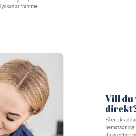
olyckan är framme.
Vill du
direkt
Få en skräddar
hemstädning ko
du en offert m