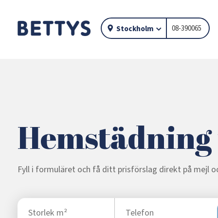
08-390065
Stockholm
Hemstädning 
Fyll i formuläret och få ditt prisförslag direkt på mejl 