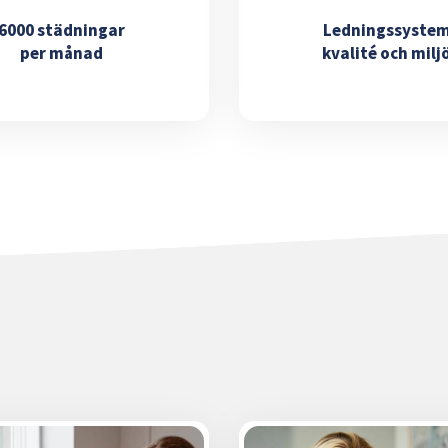
6000 städningar
Ledningssyste
per månad
kvalité och milj