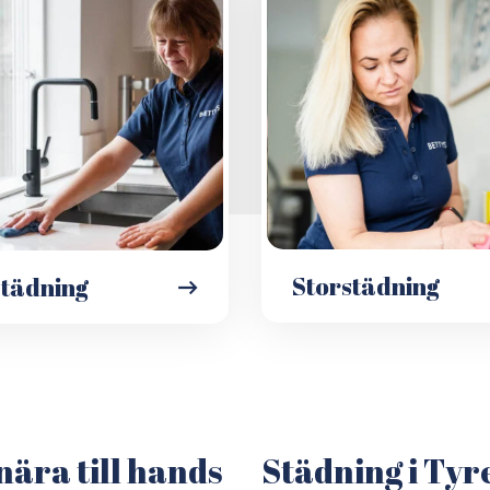
Storstädning
städning
nära till hands
Städning i Tyr