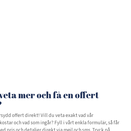
 veta mer och få en offert
?
sydd offert direkt! Vill du veta exakt vad vår
star och vad som ingår? Fyll i vårt enkla formulär, så får
ed pris och detaljer direkt via mejl och sms. Tryck på