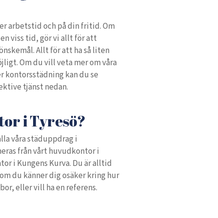
er arbetstid och på din fritid. Om
n viss tid, gör vi allt för att
nskemål. Allt för att ha så liten
jligt. Om du vill veta mer om våra
er kontorsstädning kan du se
ektive tjänst nedan.
tor i Tyresö?
alla våra städuppdrag i
ras från vårt huvudkontor i
tor i Kungens Kurva. Du är alltid
om du känner dig osäker kring hur
or, eller vill ha en referens.