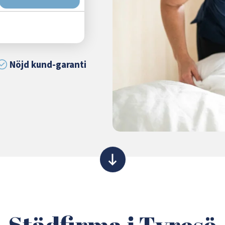
Nöjd kund-garanti
Städfirma i Tyresö