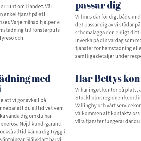
passar dig
er runt om i landet. Vår
en enkel tjänst på ett
Vi finns där för dig, både und
priser. Varje månad hjälper vi
det passar dig av vi städar på e
emstädning till fönsterputs
schemalägga den enligt ditt ö
Tyresö och
inverka på din vardag som mö
tjänster för hemstädning ell
samtliga detaljer under resp
tädning med
Har Bettys kon
i
Vi har inget kontor på plats, 
Stockholmsregionen koordine
te att vi gör avkall på
Vällingby och vårt servicekon
innebär att du alltid vet vem
välkommen att kontakta oss 
ska vända dig om du har
våra tjänster fungerar där du b
 generösa Nöjd kund-garanti
ckså alltid känna dig trygg i
väntningar. Självklart har vi