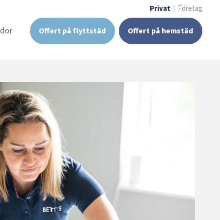
Privat
Företag
idor
Offert på flyttstäd
Offert på hemstäd