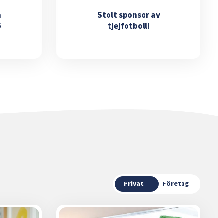
m
Stolt sponsor av
ö
tjejfotboll!
Privat
Företag