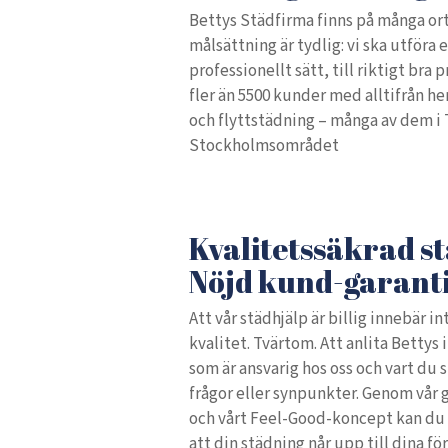
Bettys Städfirma finns på många ort
målsättning är tydlig: vi ska utföra 
professionellt sätt, till riktigt bra 
fler än 5500 kunder med alltifrån h
och flyttstädning – många av dem i 
Stockholmsområdet
Kvalitetssäkrad s
Nöjd kund-garant
Att vår städhjälp är billig innebär in
kvalitet. Tvärtom. Att anlita Bettys 
som är ansvarig hos oss och vart du 
frågor eller synpunkter. Genom vår
och vårt Feel-Good-koncept kan du o
att din städning når upp till dina för