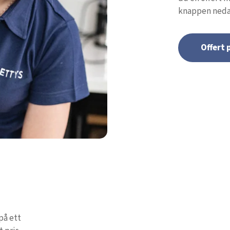
knappen neda
Offert
på ett